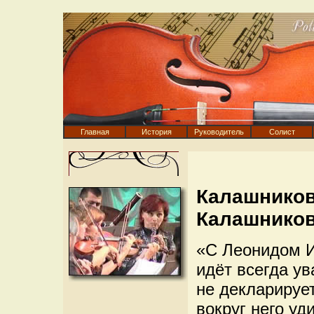
Главная
История
Руководитель
Солист
Калашников
Калашников
«С Леонидом И
идёт всегда у
не декларирует
вокруг него уд