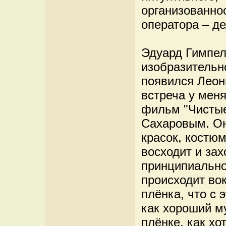
организованно
оператора – д
Эдуард Гимпел
изобразительн
появился Леон
встреча у меня
фильм "Чистые
Сахаровым. Он
красок, костюм
восходит и зах
принципиально
происходит вок
плёнка, что с 
как хороший му
плёнке, как хо