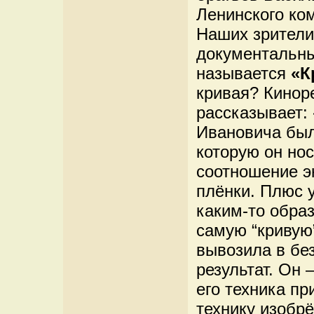
Ленинского ко
Наших зрител
документальны
называется
«К
кривая? Кинор
рассказывает:
Ивановича был
которую он но
соотношение э
плёнки. Плюс у
каким-то обра
самую “кривую
вывозила в бе
результат. Он
его техника пр
технику изобр