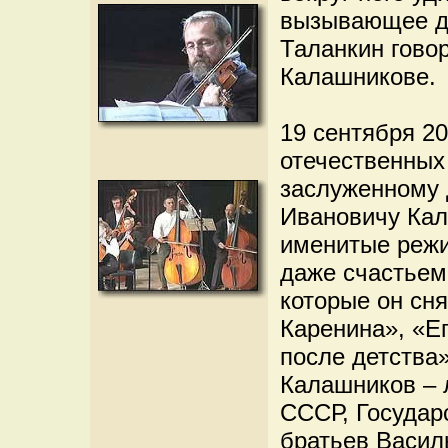
вызывающее до
Таланкин гово
Калашникове.
19 сентября 2
отечественных
заслуженному
Ивановичу Кал
именитые режи
даже счастьем
которые он сня
Каренина», «Ег
после детства»
Калашников – 
СССР, Госуда
братьев Васил