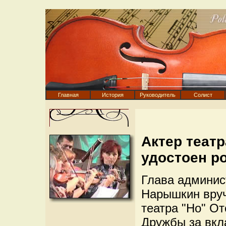
Главная
История
Руководитель
Солист
Актер театр
удостоен р
Глава админис
Нарышкин вруч
театра "Но" От
Дружбы за вкл