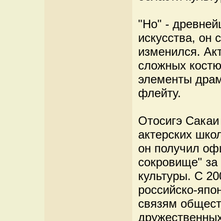
"Но" - древней
искусства, он 
изменился. Ак
сложных костю
элементы драм
флейту.
Отосигэ Сакаи 
актерских школ
он получил оф
сокровище" за
культуры. С 20
российско-япо
связям общест
дружественных