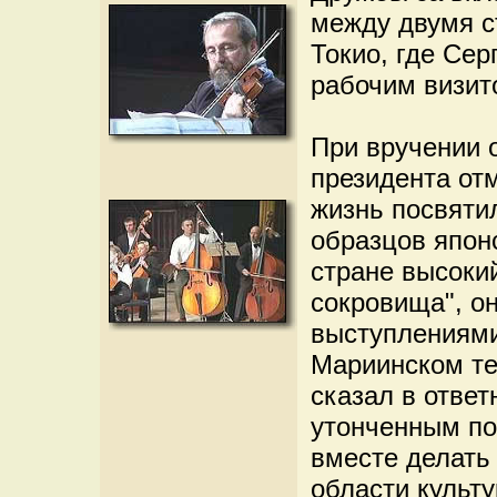
между двумя с
Токио, где Се
рабочим визит
При вручении 
президента от
жизнь посвяти
образцов япон
стране высоки
сокровища", о
выступлениями
Мариинском те
сказал в ответ
утонченным п
вместе делать 
области культ