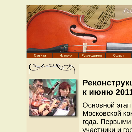
Главная
История
Руководитель
Солист
Реконструк
к июню 201
Основной этап
Московской ко
года. Первыми
участники и го