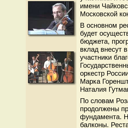
имени Чайковс
Московской ко
В основном ре
будет осущест
бюджета, прог
вклад внесут 
участники благ
Государственн
оркестр Росси
Марка Гореншт
Наталия Гутма
По словам Роз
продолжены пр
фундамента. Н
балконы. Рест