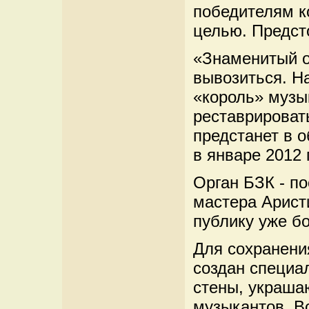
победителям к
целью. Предст
«Знаменитый о
вывозиться. На
«король» музы
реставрировать
предстанет в 
в январе 2012 
Орган БЗК - п
мастера Арист
публику уже бо
Для сохранени
создан специа
стены, украша
музыкантов. Вс