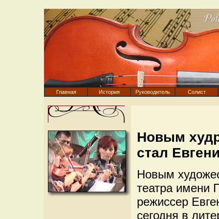
Главная
История
Руководитель
Солист
Новым худр
стал Евген
Новым художес
театра имени 
режиссер Евге
сегодня в лите