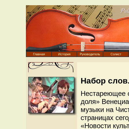
Главная
История
Руководитель
Солист
Набор слов.
Нестареющее с
доля» Венециа
музыки на Чис
страницах сег
«Новости куль