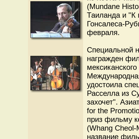
(Mundane Histo
Таиланда и "К 
Гонсалеса-Руби
февраля.
Специальной н
награжден фил
мексиканского
Международная
удостоила спе
Расселла из С
захочет". Азиа
for the Promot
приз фильму к
(Whang Cheol-
название фильм