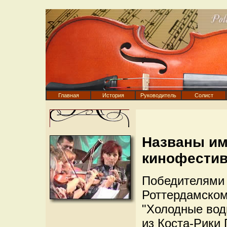
Главная
История
Руководитель
Солист
Названы им
кинофестив
Победителями
Роттердамско
"Холодные воды
из Коста-Рики 