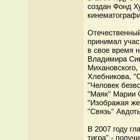
создан Фонд Х
кинематографи
Отечественный
принимал учас
в свое время 
Владимира Сив
Михановского,
Хлебникова, "
"Человек безв
"Маяк" Марии 
"Изображая же
"Связь" Авдот
В 2007 году гл
тигра" - полу