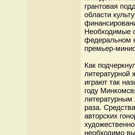
грантовая под
области культу
финансировани
Необходимые с
федеральном ю
премьер-минис
Как подчеркнул
литературной 
играют так на
году Минкомсв
литературным 
раза. Средства
авторских гоно
художественног
необходимо вы