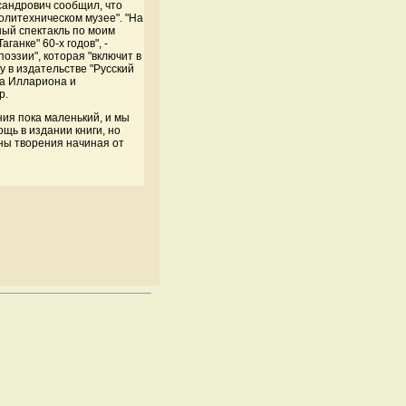
ксандрович сообщил, что
олитехническом музее". "На
ный спектакль по моим
ганке" 60-х годов", -
оэзии", которая "включит в
у в издательстве "Русский
та Иллариона и
р.
ния пока маленький, и мы
щь в издании книги, но
ены творения начиная от