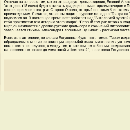
Отвечая на вопрос о том, как он отпразднует день рождения, Евгений Але
"этот день (18 июля) будет отмечать традиционным авторским вечером в П
вечер я пригласил театр из Старого Оскола, который поставил блистатель
произведениям. Я считаю, что он выглядит на уровне молодого "Театра на Та
поделился он. В настоящее время поэт работает над "Антологией русской п
себя практически всю историю этого жанра". "Первый том уже готов к выход
мир", он начинается с древне-русского фольклора и сочинений митрополи
завершается стихами Александра Сергеевича Пушкина", - рассказал масте
Всего же в антологии, по словам Евтушенко, будет пять томов. "Тираж изда
обращались во многие организации с просьбой оказать материальную помо
пока ответа не получено, а между тем, в пятитомном собрании представл
малоизвестных поэтов до Ахматовой и Цветаевой", - посетовал Евтушенко.