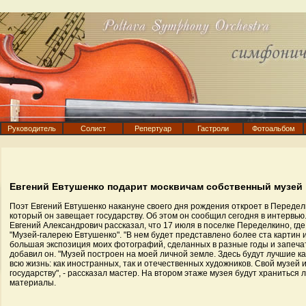
Руководитель
Солист
Репертуар
Гастроли
Фотоальбом
Евгений Евтушенко подарит москвичам собственный музей
Поэт Евгений Евтушенко накануне своего дня рождения откроет в Передел
который он завещает государству. Об этом он сообщил сегодня в интервью
Евгений Александрович рассказал, что 17 июля в поселке Переделкино, где
"Музей-галерею Евтушенко". "В нем будет представлено более ста картин 
большая экспозиция моих фотографий, сделанных в разные годы и запечат
добавил он. "Музей построен на моей личной земле. Здесь будут лучшие к
всю жизнь: как иностранных, так и отечественных художников. Свой музей
государству", - рассказал мастер. На втором этаже музея будут храниться
материалы.