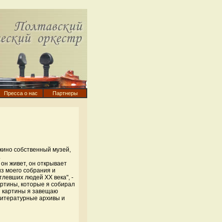
Пресса о нас
Партнеры
кино собственный музей,
.
 он живет, он открывает
из моего собрания и
левших людей XX века", -
артины, которые я собирал
 и картины я завещаю
 литературные архивы и