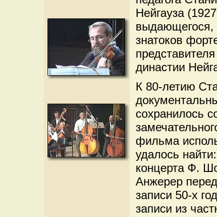
Нейгауза (1927
выдающегося, 
знатоков форте
представителя
династии Нейг
К 80-летию Ст
документальны
сохранилось со
замечательног
фильма исполь
удалось найти
концерта Ф. Шо
Анжерер перед
записи 50-х го
записи из час