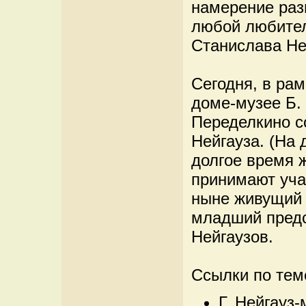
намерение раз
любой любител
Станислава Не
Сегодня, в рам
доме-музее Б.
Переделкино с
Нейгауза. (На
долгое время ж
принимают учас
ныне живущий 
младший предс
Нейгаузов.
Ссылки по тем
Г. Нейгауз-