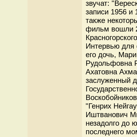
звучат: "Верес
записи 1956 и 
также некотор
фильм вошли 2
Красногорского
Интервью для 
его дочь, Мар
Рудольфовна Р
Ахатовна Ахма
заслуженный д
Государственн
Воскобойников
"Генрих Нейгау
Иштванович М
незадолго до ю
последнего мо