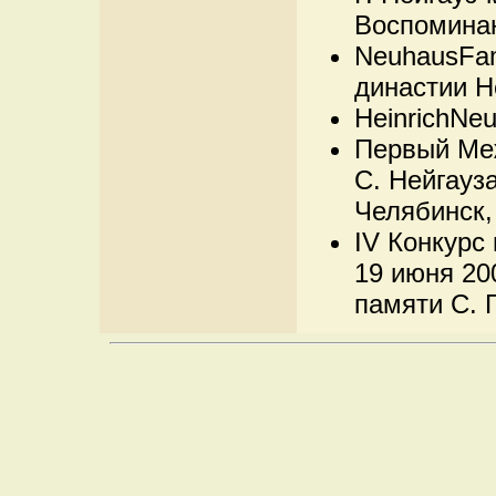
Воспоминан
NeuhausFam
династии Н
HeinrichNeu
Первый Меж
С. Нейгауза
Челябинск, 
IV Конкурс 
19 июня 200
памяти С. Г