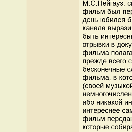
М.С.Нейгауз, с
фильм был пер
день юбилея б
канала вырази
быть интересн
отрывки в док
фильма полагаю
прежде всего с
бесконечные с
фильма, в кото
(своей музыко
немногочислен
ибо никакой и
интереснее са
фильм передан
которые собира