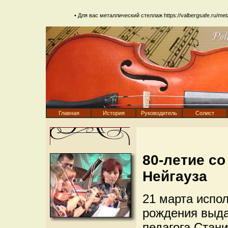
• Для вас металлический стеллаж
https://valbergsafe.ru/metal
Главная
История
Руководитель
Солист
80-летие с
Нейгауза
21 марта испол
рождения выда
педагога Стан