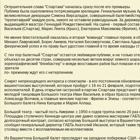
Оглушительная слава "Спартака" началась сразу после его премьеры.
Публика была ошеломлена потрясающим зрелищем. Гениальная музыка А
великолепные декорации Симона Вирсаладзе, совершенный балетмейстер
"пропитавший" каждую роль, никого не оставили равнодушным. За дирижер
выдающийся маэстро Геннадий Рождественский. На сцене - первый соста
Васильев (Спартак), Марис Лиепа (Красс), Екатерина Максимова (Фригия),
Не менее блистательной оказалась и вторая "команда" главных героев, в 
Михаил Лавровский, Борис Акимов, Наталия Бессмертнова, Светлана Адыр
феерический успех и по праву был удостоен главной в то время награды с
С тех пор балетный "Спартак" остается любимцем публики, и не только о
объехал он десятки стран, совершив несколько витков вокруг земного шар
хореографический "блокбастер" о вожде восставших рабов был показан и 
зрители
по- прежнему ждут его с нетерпением.
Секрет непреходящего интереса к спектаклю - в его постоянном обновлени
вашингтонских выступлений, которые пройдут с 16 по 21 февраля, подгото
исполнителей. В день открытия гастролей в партии Спартака предстане
молодой танцовщик Большого театра Иван Васильев, в образ Красса пере
Александр Волчков, а главные женские партии - Фригии и Эгины - соответ
Большого балета Нина Капцова и Мария Аллаш.
Большой театр - частый гость Америки: с 1950-х годов труппа около 20 раз
Площадка столичного Кеннеди-центра уже давно освоена мастерами ГАБТа
долгосрочный контракт, согласно которому Большой выступал в Вашингтоне 
сообщил генеральный директор ГАБТа Анатолий Иксанов, который также п
столицу вместе с возглавляемым им коллективом.
Из Вашингтона Большой балет проследует на западное побережье США -