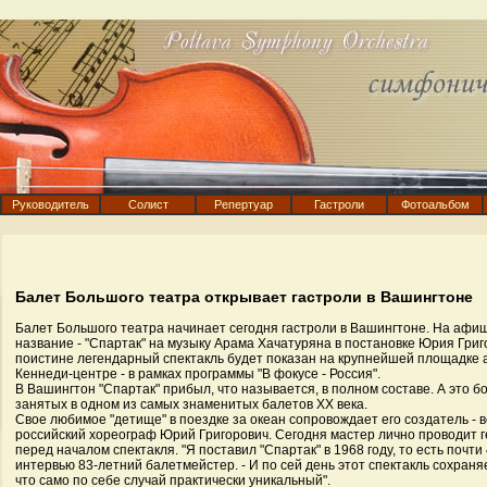
Руководитель
Солист
Репертуар
Гастроли
Фотоальбом
Балет Большого театра открывает гастроли в Вашингтоне
Балет Большого театра начинает сегодня гастроли в Вашингтоне. На афиш
название - "Спартак" на музыку Арама Хачатуряна в постановке Юрия Григ
поистине легендарный спектакль будет показан на крупнейшей площадке а
Кеннеди-центре - в рамках программы "В фокусе - Россия".
В Вашингтон "Спартак" прибыл, что называется, в полном составе. А это б
занятых в одном из самых знаменитых балетов ХХ века.
Свое любимое "детище" в поездке за океан сопровождает его создатель -
российский хореограф Юрий Григорович. Сегодня мастер лично проводит
перед началом спектакля. "Я поставил "Спартак" в 1968 году, то есть почти 
интервью 83-летний балетмейстер. - И по сей день этот спектакль сохраня
что само по себе случай практически уникальный".