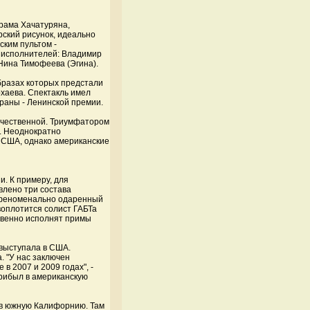
рама Хачатуряна,
ский рисунок, идеально
ским пультом -
в исполнителей: Владимир
 Нина Тимофеева (Эгина).
образах которых предстали
хаева. Спектакль имел
траны - Ленинской премии.
течественной. Триумфатором
а. Неоднократно
в США, однако американские
и. К примеру, для
влено три состава
т феноменально одаренный
воплотится солист ГАБТа
ственно исполнят примы
 выступала в США.
. "У нас заключен
в 2007 и 2009 годах", -
рибыл в американскую
 в южную Калифорнию. Там