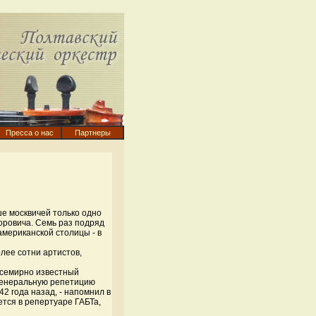
Пресса о нас
Партнеры
е москвичей только одно
оровича. Семь раз подряд
мериканской столицы - в
олее сотни артистов,
 всемирно известный
 генеральную репетицию
42 года назад, - напомнил в
ется в репертуаре ГАБТа,