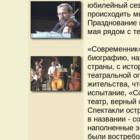
юбилейный сез
происходить м
Празднование 
мая рядом с т
«Современник»
биографию, на
страны, с ист
театральной о
жительства, чт
испытание, «С
театр, верный
Спектакли ост
в названии - с
наполненные э
были востребо