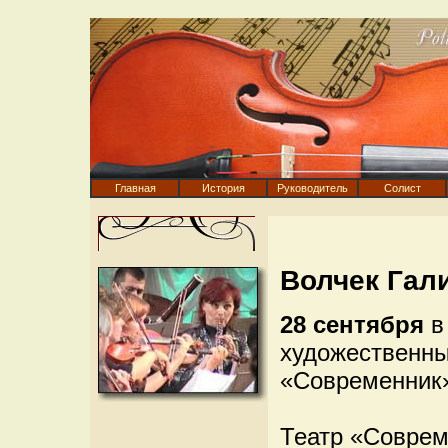
Главная
История
Руководитель
Солист
Волчек Гал
28 сентября
в
художественны
«Современник
Театр «Совреме