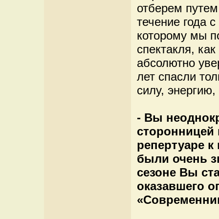
отберем путем 
течение года с
которому мы п
спектакля, как
абсолютно увер
лет спасли то
силу, энергию,
- Вы неоднок
сторонницей 
репертуаре к
были очень з
сезоне Вы ст
оказавшего о
«Современник