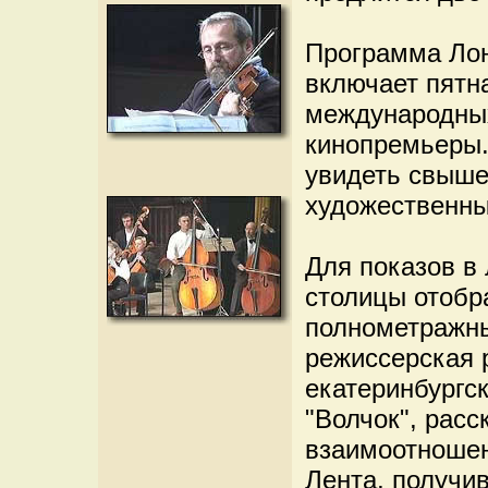
Программа Лон
включает пятн
международных
кинопремьеры. 
увидеть свыше
художественны
Для показов в
столицы отобр
полнометражны
режиссерская 
екатеринбургс
"Волчок", рас
взаимоотношен
Лента, получив