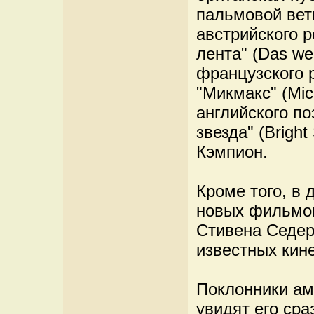
пальмовой вет
австрийского 
лента" (Das we
французского 
"Микмакс" (Micm
английского п
звезда" (Brigh
Кэмпион.
Кроме того, в 
новых фильмов
Стивена Седер
известных кин
Поклонники ам
увидят его сра