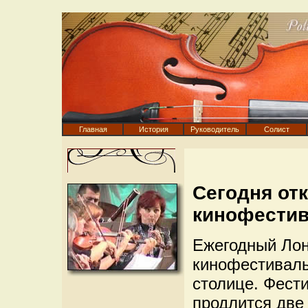
Главная
История
Руководитель
Солист
Сегодня от
кинофести
Ежегодный Ло
кинофестиваль
столице. Фести
продлится две 