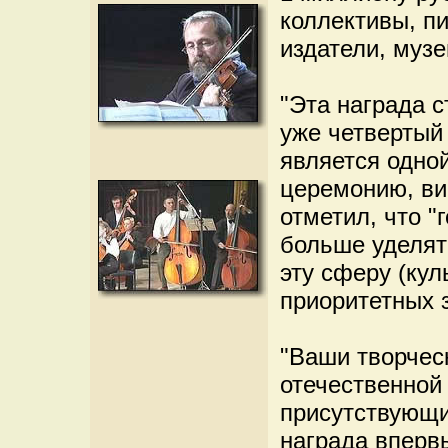
коллективы, пи
издатели, муз
"Эта награда 
уже четвертый 
является одной
церемонию, ви
отметил, что "
больше уделят
эту сферу (кул
приоритетных з
"Ваши творчес
отечественной 
присутствующим
награда вперв