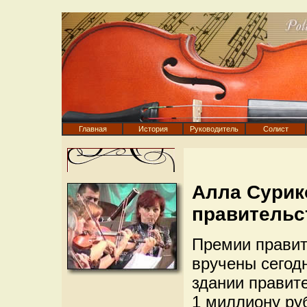
Главная
История
Руководитель
Солист
Алла Сурик
правительс
Премии правит
вручены сегод
здании правит
1 миллиону ру