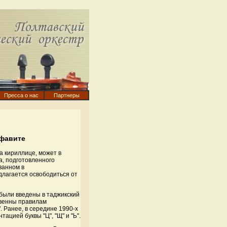
Пресса о нас
Партнеры
лфавите
 кириллице, может в
а, подготовленного
ванном в
длагается освободиться от
были введены в таджикский
твенны правилам
 Ранее, в середине 1990-х
ацией буквы "Ц", "Щ" и "Ь".