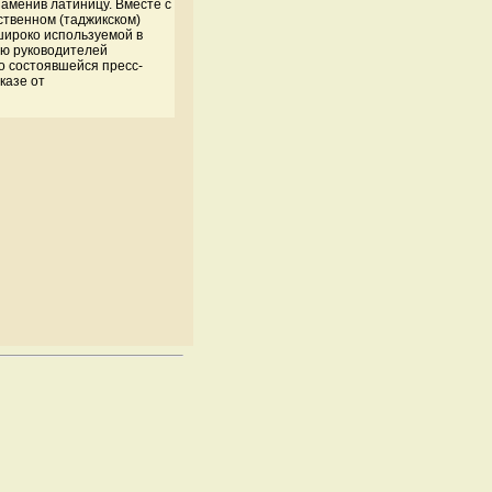
заменив латиницу. Вместе с
рственном (таджикском)
широко используемой в
ию руководителей
о состоявшейся пресс-
казе от