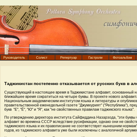
Руководитель
Солист
Репертуар
Гастроли
Фотоальбом
Таджикистан постепенно отказывается от русских букв в а
Существующий в настоящее время в Таджикистане алфавит, основанный на
ближайшее время сократиться на четыре буквы. В проекте нового алфавит
Национальным академическим институтом языка и литературы и опублико
правительственной еженедельной газете "Джумхурият" ("Республика"), пре
букв "Е", "Ё", "Ю" и "Я", как "не свойственных правилам таджикского языка".
По утверждению директора института Сайфиддина Назарзода, "эти буквы 
алфавит во времена СССР вследствие русификации, однако они не свойс
таджикского языка и их правописание не соответствует нынешним нормам".
годов, из таджикского алфавита уже были исключены с аналогичной аргумент