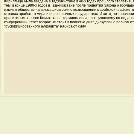
Кириллица была введена в Таджикистане в 40-х годах прошлого столетия, 
тем, в конце 1980-х годов в Таджикистане после принятия Закона о госуда
языке в обществе начались дискуссии о возвращении к арабской графике, 
странах арабского мира и персоязычных государствах. И хотя, по заявлен
правительственного Комитета по терминологии, прозвучавшему на недавн
конференции, "этот вопрос не стоит в повестке дня", дискуссии о полном от
"русифицированного алфавита" набирают силу.