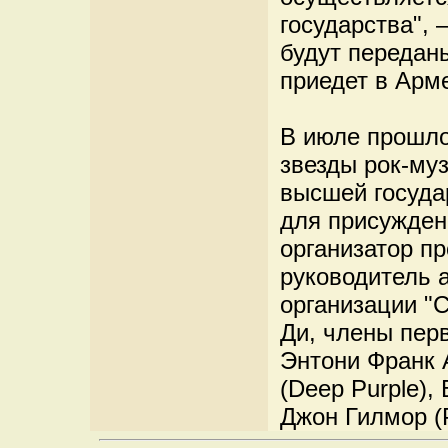
государства", 
будут переданы
приедет в Арм
В июле прошло
звезды рок-му
высшей госуда
для присужден
организатор п
руководитель 
организации "
Ди, члены пер
Энтони Франк А
(Deep Purple),
Джон Гилмор (P