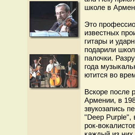
школе в Армен
Это професси
известных про
гитары и удар
подарили школ
палочки. Разр
года музыкаль
ютится во вре
Вскоре после 
Армении, в 198
звукозапись пе
"Deep Purple",
рок-вокалистов
каждый из них