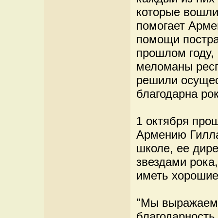
которые вошли
помогает Арме
помощи постра
прошлом году,
меломаны респ
решили осущес
благодарна рок
1 октября прош
Армению Гилла
школе, ее дир
звездами рока,
иметь хорошие
"Мы выражаем
благодарность