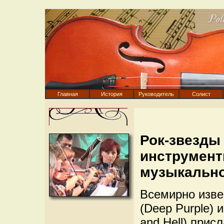
Главная
История
Руководитель
Солист
Рок-звезды
инструмент
музыкальн
Всемирно изве
(Deep Purple) 
and Hell) при