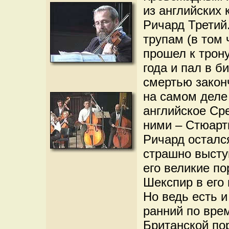
из английских 
Ричард Третий
трупам (в том 
прошел к трону
года и пал в б
смертью закон
на самом деле
английское Ср
ними – Стюарт
Ричард остался
страшно высту
его великие по
Шекспир в его 
Но ведь есть и
ранний по вре
Британской пор