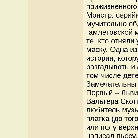
прижизненного
Монстр, серийн
мучительно об
гамлетовской 
те, кто отняли
маску. Одна и
истории, кото
разгадывать и 
том числе дете
Замечательны 
Первый – Льви
Вальтера Скотт
любитель музы
платка (до тог
или полу верх
написал пьесу.