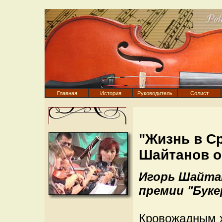
Главная
История
Руководитель
Солист
"Жизнь в С
Шайтанов о
Игорь Шайта
премии "Буке
Кровожадным 