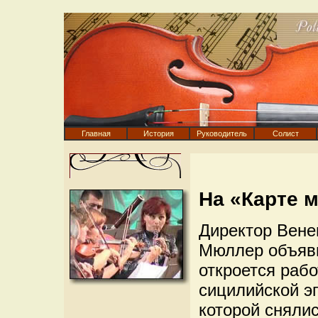
Главная
История
Руководитель
Солист
На «Карте м
Директор Вене
Мюллер объяви
откроется раб
сицилийской э
которой сняли