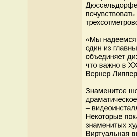
Дюссельдорфе.
почувствовать
трехсотметров
«Мы надеемся, 
один из главн
объединяет диз
что важно в XX
Вернер Липпер
Знаменитое шо
драматическое
– видеоинстал
Некоторые пок
знаменитых ху
Виртуальная в