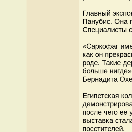
Главный экспо
Панубис. Она п
Специалисты о
«Саркофаг име
как он прекрас
роде. Такие д
больше нигде»,
Бернадита Охе
Египетская ко
демонстрировал
после чего ее
выставка стал
посетителей.