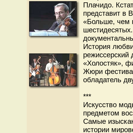
Плачидо. Кстат
представит в 
«Больше, чем 
шестидесятых.
документальн
История любви
режиссерский 
«Холостяк», ф
Жюри фестивал
обладатель дв
***
Искусство мод
предметом вос
Самые изыскан
истории миров