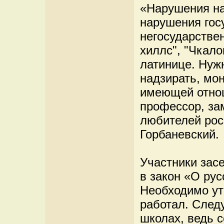
«Нарушения на
нарушения гос
негосударствен
хиллс", "Чкало
латинице. Нужн
надзирать, мо
имеющей отнош
профессор, за
любителей рос
Горбаневский.
Участники зас
в закон «О рус
Необходимо ут
работал. След
школах, ведь 