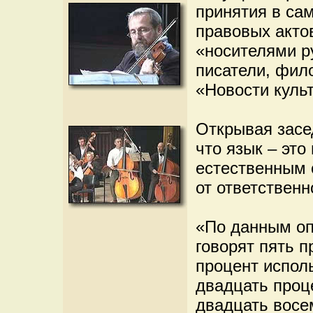
принятия в са
правовых актов
«носителями р
писатели, фил
«Новости куль
Открывая засе
что язык – эт
естественным 
от ответственн
«По данным оп
говорят пять 
процент испол
двадцать проц
двадцать восе