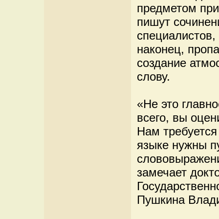
предметом при
пишут сочинени
специалистов,
наконец, пропа
создание атмо
слову.
«Не это главно
всего, вы оце
Нам требуется 
языке нужны п
слововыражени
замечает докт
Государственно
Пушкина Влад