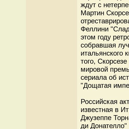
ждут с нетерп
Мартин Скорсе
отреставриров
Феллини "Слад
этом году рет
собравшая луч
итальянского к
того, Скорсез
мировой премь
сериала об ис
"Дощатая импе
Российская ак
известная в И
Джузеппе Торн
ди Донателло"