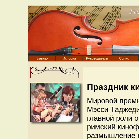
Главная
История
Руководитель
Солист
Праздник к
Мировой прем
Мэсси Таджеди
главной роли 
римский киноф
размышление н