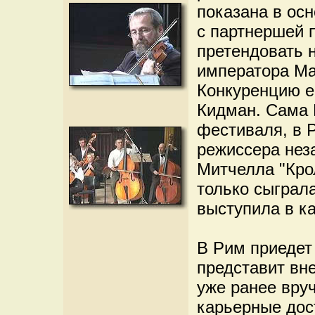
показана в ос
с партнершей 
претендовать н
императора Ма
Конкуренцию ей
Кидман. Сама 
фестиваля, в Р
режиссера нез
Митчелла "Кро
только сыграла
выступила в к
В Рим приедет
представит вне
уже ранее вру
карьерные дос