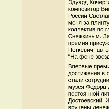
Эдуард Кочерг
композитор Ви
России Светла
меня за плинт
коллектив по 
Снежкиным. За
премия присуж
Петкевич, авто
"На фоне звезд
Впервые преми
достижения в 
стали сотрудн
музея Федора Д
постоянной ли
Достоевский. 
вручены денеж