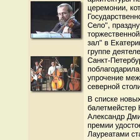
церемонии, ко
Государственн
Село", праздн
торжественной
зал" в Екатер
группе деятел
Санкт-Петербу
поблагодарила
упрочение меж
северной стол
В списке новы
балетмейстер 
Александр Дми
премии удосто
Лауреатами ст