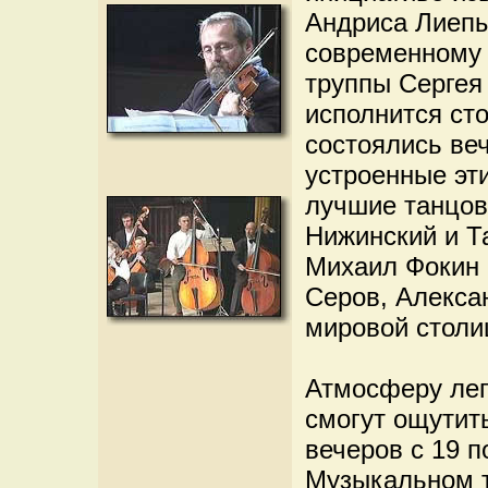
Андриса Лиепы
современному 
труппы Сергея
исполнится сто
состоялись ве
устроенные эт
лучшие танцов
Нижинский и Т
Михаил Фокин 
Серов, Алекса
мировой столи
Атмосферу лег
смогут ощутить
вечеров с 19 п
Музыкальном т