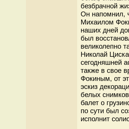
безбрачной жиз
Он напомнил, 
Михаилом Фоки
наших дней до
был восстанов
великолепно т
Николай Циска
сегодняшней а
также в свое 
Фокиным, от эт
эскиз декораци
белых снимков
балет о грузи
по сути был со
исполнит соли