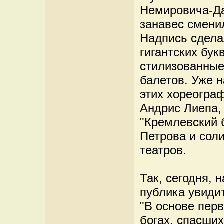
Немировича-Да
занавес сменил
Надпись сдела
гигантских бу
стилизованные
балетов. Уже н
этих хореогра
Андрис Лиепа,
"Кремлевский 
Петрова и сол
театров.
Так, сегодня, 
публика увидит
"В основе перв
богах, спасши