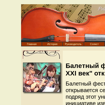
Главная
История
Руководитель
Солист
Балетный ф
ХХI век" от
Балетный фест
открывается се
подряд этот у
инициативе из