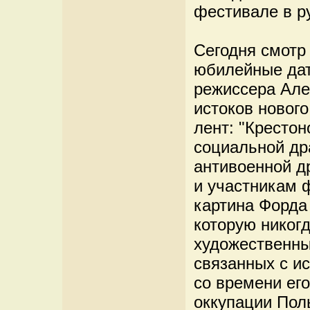
фестивале в ру
Сегодня смотр
юбилейные дат
режиссера Але
истоков новог
лент: "Кресто
социальной др
антивоенной д
и участникам 
картина Форда 
которую никогд
художественны
связанных с ис
со времени ег
оккупации Пол