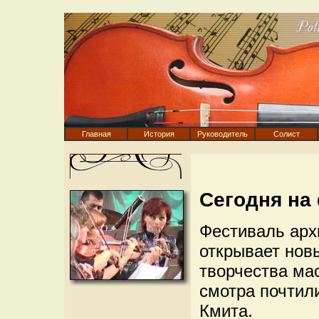
Главная
История
Руководитель
Солист
Сегодня на
Фестиваль арх
открывает нов
творчества мас
смотра почтил
Кмита.