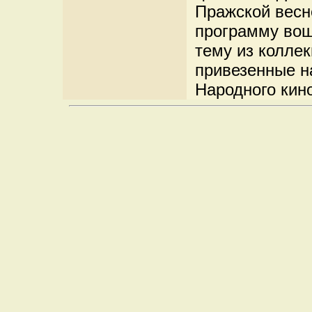
Пражской весн
программу вош
тему из колле
привезенные н
Народного кин