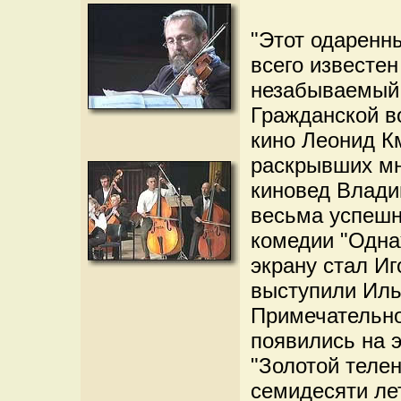
"Этот одаренн
всего известен
незабываемый 
Гражданской в
кино Леонид К
раскрывших мно
киновед Влади
весьма успешн
комедии "Одна
экрану стал И
выступили Иль
Примечательно
появились на 
"Золотой телен
семидесяти ле