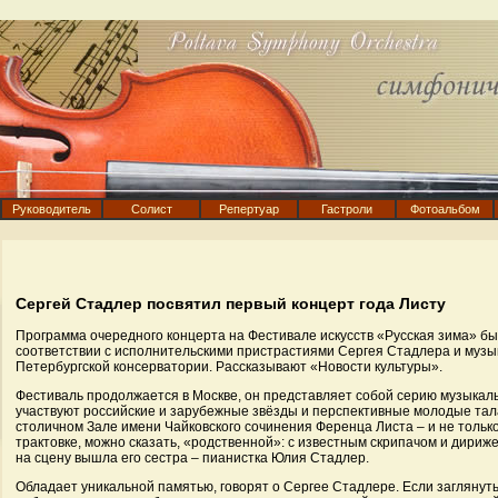
Руководитель
Солист
Репертуар
Гастроли
Фотоальбом
Сергей Стадлер посвятил первый концерт года Листу
Программа очередного концерта на Фестивале искусств «Русская зима» бы
соответствии с исполнительскими пристрастиями Сергея Стадлера и музы
Петербургской консерватории. Рассказывают «Новости культуры».
Фестиваль продолжается в Москве, он представляет собой серию музыкаль
участвуют российские и зарубежные звёзды и перспективные молодые тала
столичном Зале имени Чайковского сочинения Ференца Листа – и не тольк
трактовке, можно сказать, «родственной»: с известным скрипачом и дири
на сцену вышла его сестра – пианистка Юлия Стадлер.
Обладает уникальной памятью, говорят о Сергее Стадлере. Если заглянуть