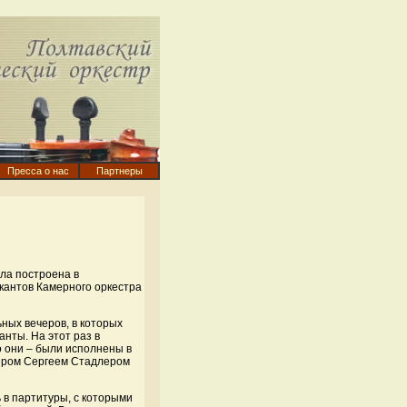
Пресса о нас
Партнеры
ла построена в
кантов Камерного оркестра
ных вечеров, в которых
нты. На этот раз в
о они – были исполнены в
жером Сергеем Стадлером
 в партитуры, с которыми