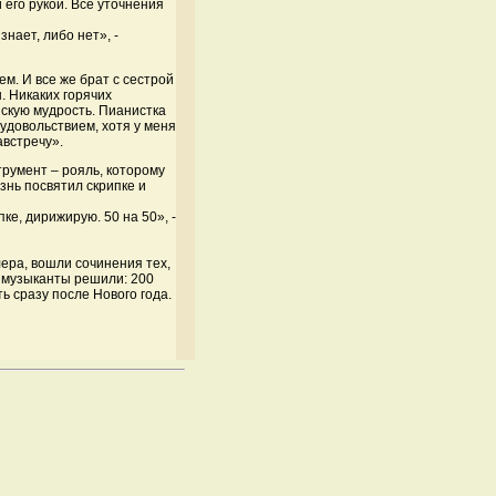
 его рукой. Все уточнения
знает, либо нет», -
. И все же брат с сестрой
. Никаких горячих
нскую мудрость. Пианистка
удовольствием, хотя у меня
австречу».
трумент – рояль, которому
знь посвятил скрипке и
ке, дирижирую. 50 на 50», -
лера, вошли сочинения тех,
, музыканты решили: 200
ь сразу после Нового года.