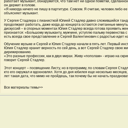
работает музыкант, обнаружится, что там нет ни одной пометки, сделанной
он держит в голове.
«Я никогда ничего не пишу в партитуре. Совсем. Я считаю, человек либо ее 
объясняет музыкант.
У Сергея Стадлера с пианисткой Юлией Стадлер давно сложившийся тандем
продолжают работать, даже когда до концерта остаются считанные минуты
дискуссий – в спорных моментах Юлия Стадлер всегда готова проявить же
признается: «Большому музыканту, мужчине, уступлю пальму первенства с 
есть всегда свое представление и Сергей Валентинович с радостью идет н
Обучение музыке и Сергей и Юлия Стадлер начали в пять лет. Первый инс
Юлия Стадлер хранит верность по сей день, а вот Сергей Стадлер свою жи
дирижированию.
«Это разные профессии, как в двух мирах. Живу «пополам» - играю на скрип
говорит Сергей Стадлер.
Этот концерт – посвящение Листу, но в программу, по словам Сергея Стад
кто его окружал и вдохновлял. Хотя до дня юбилея еще несколько месяцев
лет такая дата, что мимо не пройдешь, так почему бы не начать праздноват
Все материалы темы>>