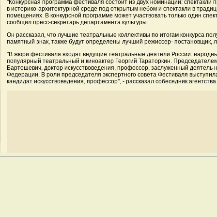
"Конкурсная программа фестиваля состоит из двух номинаций: спектакли
в историко-архитектурной среде под открытым небом и спектакли в трад
помещениях. В конкурсной программе может участвовать только один спекта
сообщил пресс-секретарь департамента культуры.
Он рассказал, что лучшие театральные коллективы по итогам конкурса пол
памятный знак, также будут определены лучший режиссер- постановщик, л
"В жюри фестиваля входят ведущие театральные деятели России: народн
популярный театральный и киноактер Георгий Тараторкин. Председателе
Бартошевич, доктор искусствоведения, профессор, заслуженный деятель н
Федерации. В роли председателя экспертного совета Фестиваля выступил
кандидат искусствоведения, профессор", - рассказал собеседник агентства