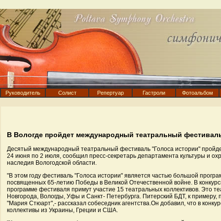
Руководитель
Солист
Репертуар
Гастроли
Фотоальбом
В Вологде пройдет международный театральный фестивал
Десятый международный театральный фестиваль "Голоса истории" пройдет
24 июня по 2 июля, сообщил пресс-секретарь департамента культуры и ох
наследия Вологодской области.
"В этом году фестиваль "Голоса истории" является частью большой прогр
посвященных 65-летию Победы в Великой Отечественной войне. В конкурс
программе фестиваля примут участие 15 театральных коллективов. Это те
Новгорода, Вологды, Уфы и Санкт- Петербурга. Питерский БДТ, к примеру, 
"Мария Стюарт",- рассказал собеседник агентства.Он добавил, что в конку
коллективы из Украины, Греции и США.