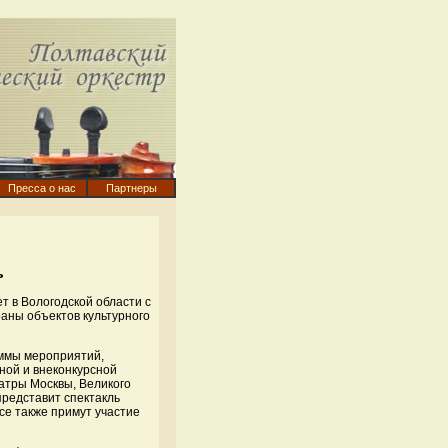
Пресса о нас
Партнеры
ь
 в Вологодской области с
раны объектов культурного
аммы мероприятий,
ной и внеконкурсной
атры Москвы, Великого
представит спектакль
рсе также примут участие