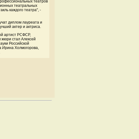
 профессиональных театров
иционных театральных
кль каждого театра", -
учат диплом лауреата и
учший актер и актриса.
ый артист РСФСР,
м жюри стал Алексей
ауки Российской
а Ирина Холмогорова,
.