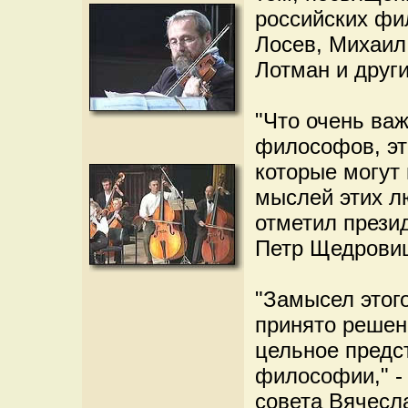
российских фи
Лосев, Михаил
Лотман и други
"Что очень важ
философов, эт
которые могут
мыслей этих л
отметил прези
Петр Щедровиц
"Замысел этого
принято решен
цельное предс
философии," -
совета Вячесл