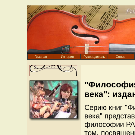
Главная
История
Руководитель
Солист
"Философия
века": изда
Серию книг "Ф
века" представ
философии РАН
том, посвящен