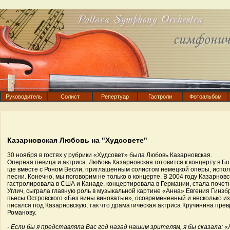
Руководитель
Солист
Репертуар
Гастроли
Фотоальбом
Казарновская Любовь на "Худсовете"
30 ноября в гостях у рубрики «Худсовет» была Любовь Казарновская.
Оперная певица и актриса. Любовь Казарновская готовится к концерту в Б
где вместе с Роном Весли, приглашенным солистом немецкой оперы, испо
песни. Конечно, мы поговорим не только о концерте. В 2004 году Казарновс
гастролировала в США и Канаде, концертировала в Германии, стала поче
Углич, сыграла главную роль в музыкальной картине «Анна» Евгения Гинзбр
пьесы Островского «Без вины виноватые», осовремененный и несколько и
писался под Казарновскую, так что драматическая актриса Кручинина пре
Романову.
- Если бы я представляла Вас год назад нашим зрителям, я бы сказала: 