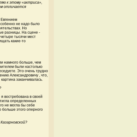
вляю к этому «актриса»,
Чем отличается
и Евгением
 особенно не надо было
оятельствах. Но
ые разницы. На сцене -
 четыре тысячи мест
ищать какие-то
али намного больше, чем
зрителем были настолько
еседуете. Это очень трудно
ению Александровичу , что,
ы картина заканчивалась.
?
о я востребована в своей
остигла определенных
го не могла бы себе
о больше этого оперного
 Казарновской?