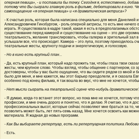
оперная певица», - и поставила бы точку. Сегодня я, естественно, доба
потому что Вы сыграли главную роль в фильме, дебютировали в кино. 
самоощущение «я оперная певица» и «я драматическая актриса»?
- К счастью роль, которая была написана специально для меня Данелией 
Александровичем Гинзбургом, - роль оперной актрисы, то есть мне ничего
играть. Я существовала в кадре такой, какая я есть в предполагаемых обст
существование перед камерой и существование на сцене – это две огромн
театральность, желание транслировать, чтобы галерка и зрительный зал в
услышали все, что происходит. Камера – это лупа, поэтому приходилось сч
театральные жесты, крупноту подачи и энергетическую, и голосовую.
- Но в кино есть крупный план...
- Да, есть крупный план, который надо прожить так, чтобы глаза твои сказ
жесты, чем крупное слово. Чтобы взгляд, чтобы общение с партнером, со 
достоверны, чтобы у вас было ощущение, что вы сидите рядом со мной и б
было для меня, и мне кажется, мы этот барьер преодолели, и я сказала Евг
особенно под конец фильма, я так вошла во вкус, что мне не хочется, чтоб
- Нет мысли сыграть на театральной сцене что-нибудь драматическое
- Я думаю, когда-то встанет этот вопрос, но пока мне не хочется, потому чт
профессии, и мне очень дорого и понятно, что я делаю. Я считаю, что я д
профессиональных высот, которые сейчас позволяют мне браться за то, че
позволить может быть, лет пять-семь назад. Мне хочется освоить как можн
материала. Я жадная до новых программ.
- Как Вы выбираете репертуар, есть ли репертуарная политика Любови
- Есть.