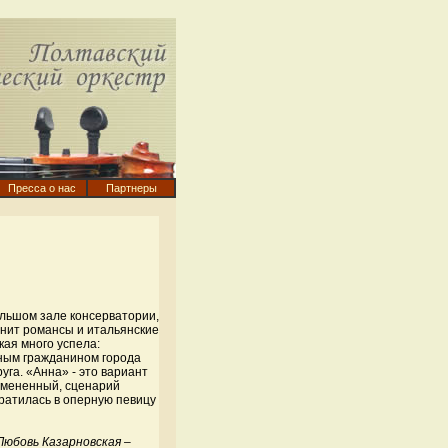
Пресса о нас
Партнеры
ольшом зале консерватории,
лнит романсы и итальянские
кая много успела:
тным гражданином города
уга. «Анна» - это вариант
змененный, сценарий
вратилась в оперную певицу
«Любовь Казарновская –