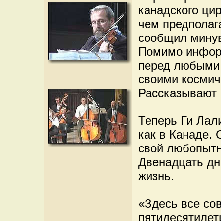
канадского ци
чем предполаг
сообщил минув
Помимо информ
перед любыми 
своими космич
Рассказывают 
Теперь Ги Лал
как в Канаде. 
свой любопытн
Двенадцать дн
жизнь.
«Здесь все сов
пятидесятилет