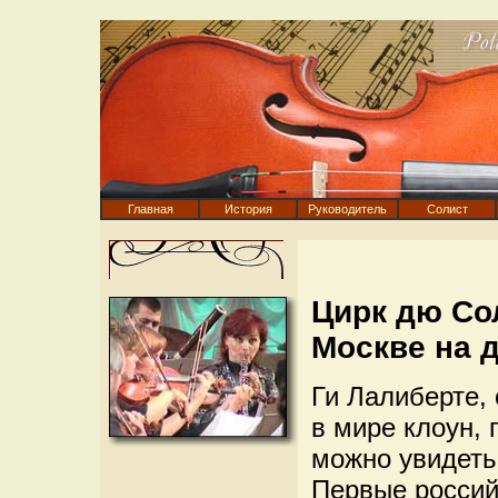
Главная
История
Руководитель
Солист
Цирк дю Со
Москве на 
Ги Лалиберте,
в мире клоун, 
можно увидеть
Первые россий