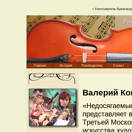
•
Уничтожитель бумаги(ш
Главная
История
Руководитель
Солист
Валерий Ко
«Недосягаемые
представляет 
Третьей Моско
искусства худ