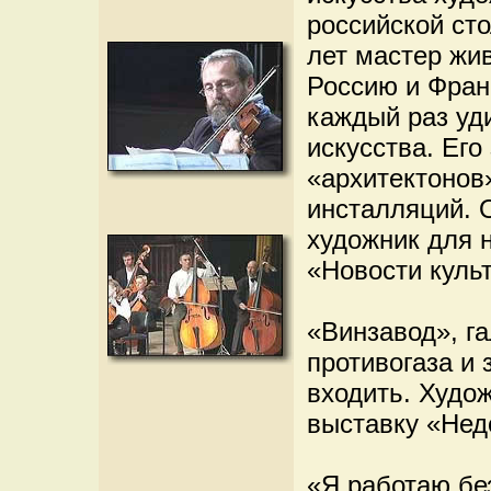
российской сто
лет мастер жив
Россию и Фран
каждый раз уд
искусства. Его
«архитектонов
инсталляций. 
художник для 
«Новости куль
«Винзавод», г
противогаза и
входить. Худо
выставку «Нед
«Я работаю без