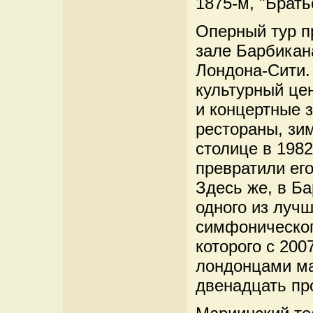
1875-м, "Брать
Оперный тур п
зале Барбикан
Лондона-Сити.
культурный це
и концертные з
рестораны, зи
столице в 1982
превратили его
Здесь же, в Б
одного из лучш
симфоническог
которого с 200
лондонцами ма
двенадцать пр