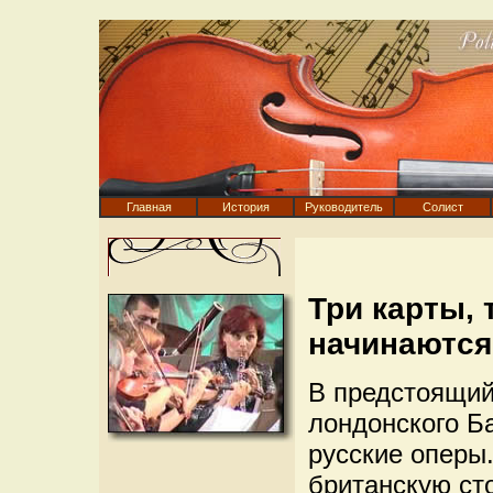
Главная
История
Руководитель
Солист
Три карты, 
начинаются
В предстоящий
лондонского Б
русские оперы.
британскую ст