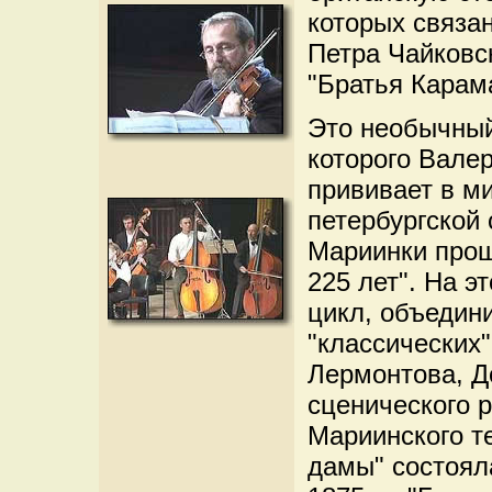
которых связан
Петра Чайковс
"Братья Карам
Это необычный
которого Валер
прививает в ми
петербургской
Мариинки прош
225 лет". На э
цикл, объедин
"классических
Лермонтова, До
сценического р
Мариинского т
дамы" состояла