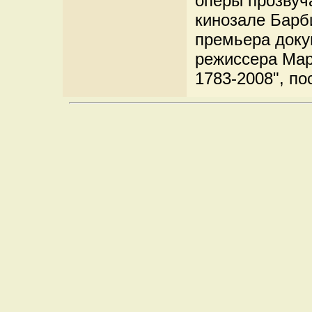
оперы прозвуча
кинозале Барб
премьера доку
режиссера Мар
1783-2008", по