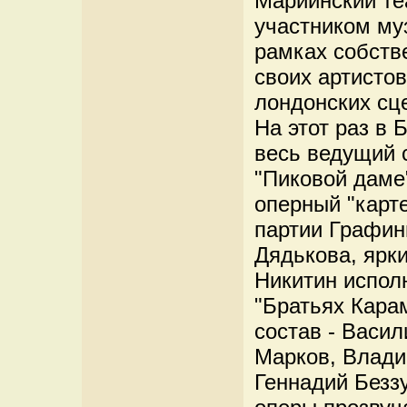
Мариинский те
участником му
рамках собстве
своих артисто
лондонских сц
На этот раз в 
весь ведущий 
"Пиковой даме
оперный "карт
партии Графин
Дядькова, ярк
Никитин испол
"Братьях Кара
состав - Васил
Марков, Влади
Геннадий Безз