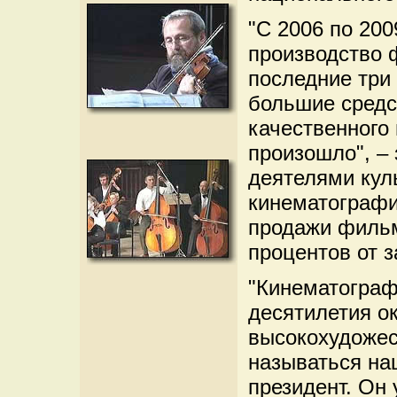
"С 2006 по 200
производство 
последние три
большие средс
качественного 
произошло", – 
деятелями кул
кинематографи
продажи фильм
процентов от з
"Кинематограф
десятилетия ок
высокохудоже
называться на
президент. Он 