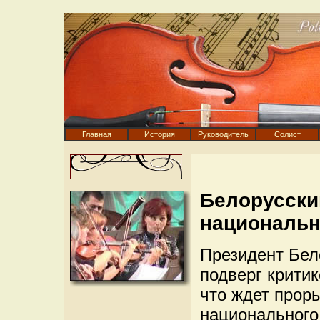
Главная
История
Руководитель
Солист
Белорусски
национальн
Президент Бел
подверг критик
что ждет прор
национального