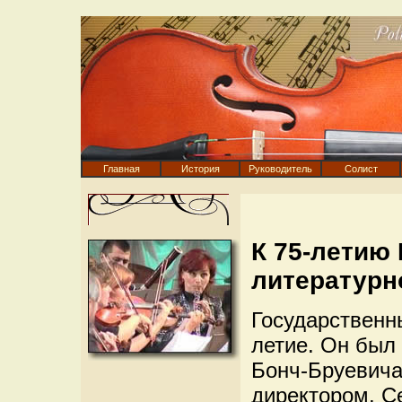
Главная
История
Руководитель
Солист
К 75-летию
литературн
Государственн
летие. Он был
Бонч-Бруевича
директором. С