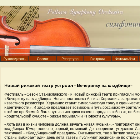
Руководитель
Солист
Репертуар
Гастроли
Фотоальбом
Новый рижский театр устроил «Вечеринку на кладбище»
Фестиваль «Сезон Станиславского» и Новый рижский театр пригласили мо
«Вечеринку на кладбище». Новая постановка Алвиса Херманиса закрывае
известного режиссёра. Херманис ставит символическую точку в сценическ
идентичности». И заодно предлагает возможный путь российскому зрите
этой же проблемой. Взглянуть на историю своего народа с любовью, но бе
«родительской субботе» рижан побывали и «Новости культуры».
«Хоть раз в жизни человека должна звучать живая музыка», - повторяют он
кладбищах. Юмор, конечно, черный, но мягкий. До вечеринки тут далеко. 
тактичней - «Кладбищенский праздник». Оказывается, так в Латвии завед
страны выбирает один день лета, газеты публикуют расписание по стране,