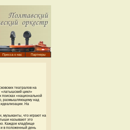
Пресса о нас
Партнеры
сковских театралов на
т «латышский цикл»
их поисках «национальной
лю, размышляющему над
з идеализации. На
и, музыканты, что играют на
Латыши называют это
ено. Каждое кладбище
 и в положенный день