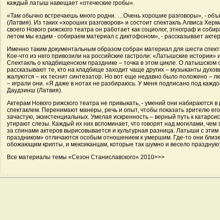
каждый латыш навещает «отеческие гробы».
«Там обычно встречаешь много родни. …Очень хорошие разговоры», - объ
(Латвия). Из таких «хороших разговоров» и состоит спектакль Алвиса Херм
своего Нового рижского театра он работает как социолог, этнограф и соб
летом мы ездим - собираем материал с диктофоном», - рассказывает актер
Именно таким документальным образом собран материал для шести спект
Кое-что из него привозили на российские гастроли: «Латышские истории»
Спектакль о кладбищенском празднике – точка в этом цикле. О латышском
рассказывают те, кто на кладбище заходит чаще других – музыканты духовы
жалуются – их теснит синтезатор. Но вот еще недавно было положено – 
– играли они. «Я даже в нотах не разбираюсь. У меня подписано под каждой
Даудзинш (Латвия).
Актерам Нового рижского театра не привыкать, - умений они набираются 
спектаклем. Перенимают манеры, речь и опыт, чтобы показать зрителю его 
зачастую, экзистенциальных. Умелая искренность – верный путь к катарсис
утирают слезы. Каждый их них вспоминает, что говорят над могилами, чем
за спинами актеров вырисовывается и культурная разница. Латыши с эти
праздником» отличаются особым отношением к умершим. Где-то они близ
обожающим крипты, и мексиканцам, которые так шумно и весело праздную
Все материалы темы «Сезон Станиславского» 2010>>>