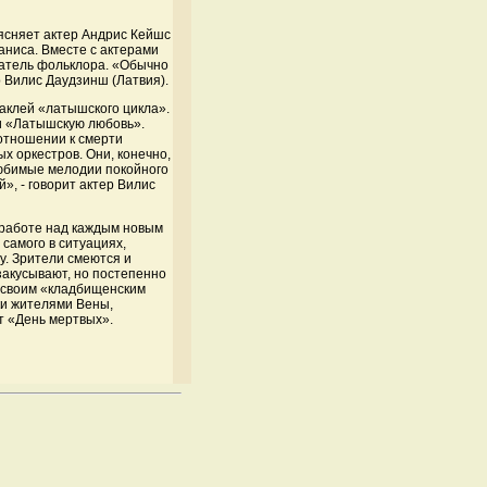
ясняет актер Андрис Кейшс
аниса. Вместе с актерами
иратель фольклора. «Обычно
 Вилис Даудзинш (Латвия).
аклей «латышского цикла».
 и «Латышскую любовь».
 отношении к смерти
х оркестров. Они, конечно,
любимые мелодии покойного
», - говорит актер Вилис
в работе над каждым новым
самого в ситуациях,
у. Зрители смеются и
 закусывают, но постепенно
м своим «кладбищенским
ки жителями Вены,
т «День мертвых».