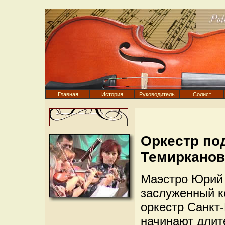
Главная
История
Руководитель
Солист
Оркестр по
Темирканов
Маэстро Юрий 
заслуженный к
оркестр Санкт
начинают длит