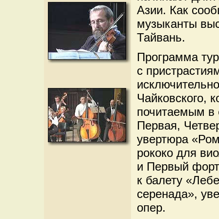
Азии. Как соо
музыканты выс
Тайвань.
Программа тур
с пристрасти
исключительно
Чайковского, 
почитаемым в 
Первая, Четве
увертюра «Ром
рококо для ви
и Первый форт
к балету «Леб
серенада», уве
опер.