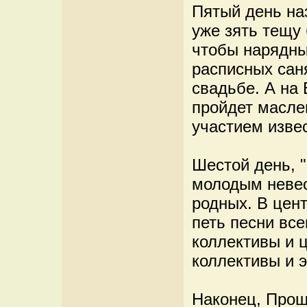
Пятый день на
уже зять тещу 
чтобы нарядны
расписных саня
свадьбе. А на
пройдет масле
участием изве
Шестой день, 
молодым невес
родных. В цен
петь песни вс
коллективы и 
коллективы и 
Наконец, Прощ