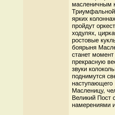
масленичным 
Триумфальной 
ярких колонна
пройдут оркес
ходулях, цирк
ростовые кукл
боярыня Масле
станет момент
прекрасную ве
звуки колоколь
поднимутся св
наступающего 
Масленицу, че
Великий Пост 
намерениями и