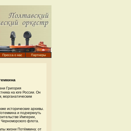
Пресса о нас
Партнеры
темкина
зни Григория
тника на юге России. Он
м, морганатическим
акже исторические архивы.
Потемкина и подчеркнуть
роительстве Империи,
и Черноморского флота.
апы жизни Потёмкина: от