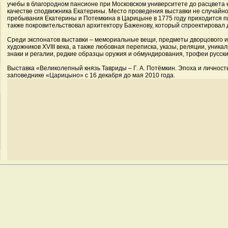
учебы в благородном пансионе при Московском университете до расцвета е
качестве сподвижника Екатерины. Место проведения выставки не случайн
пребывания Екатерины и Потемкина в Царицыне в 1775 году приходится п
также покровительствовал архитектору Баженову, который спроектировал 
Среди экспонатов выставки – мемориальные вещи, предметы дворцового и
художников XVIII века, а также любовная переписка, указы, реляции, уника
знаки и регалии, редкие образцы оружия и обмундирования, трофеи русски
Выставка «Великолепный князь Тавриды – Г. А. Потёмкин. Эпоха и личность
заповеднике «Царицыно» с 16 декабря до мая 2010 года.