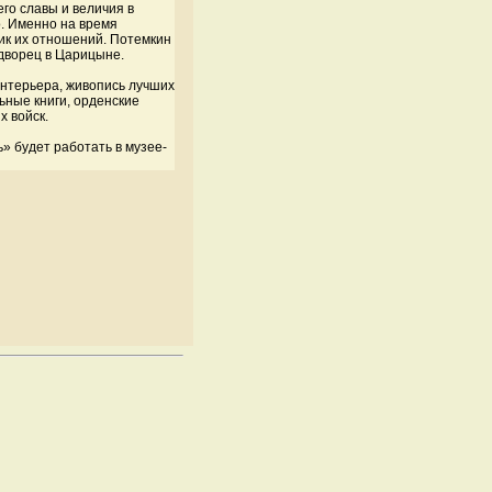
го славы и величия в
о. Именно на время
ик их отношений. Потемкин
дворец в Царицыне.
нтерьера, живопись лучших
льные книги, орденские
х войск.
» будет работать в музее-