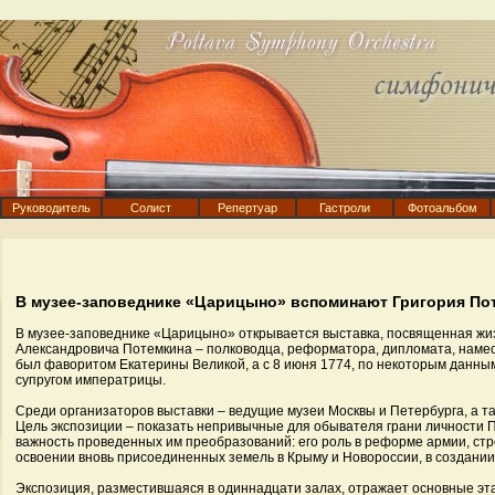
Руководитель
Солист
Репертуар
Гастроли
Фотоальбом
В музее-заповеднике «Царицыно» вспоминают Григория По
В музее-заповеднике «Царицыно» открывается выставка, посвященная жи
Александровича Потемкина – полководца, реформатора, дипломата, намес
был фаворитом Екатерины Великой, а с 8 июня 1774, по некоторым данны
супругом императрицы.
Среди организаторов выставки – ведущие музеи Москвы и Петербурга, а т
Цель экспозиции – показать непривычные для обывателя грани личности 
важность проведенных им преобразований: его роль в реформе армии, ст
освоении вновь присоединенных земель в Крыму и Новороссии, в создани
Экспозиция, разместившаяся в одиннадцати залах, отражает основные эт