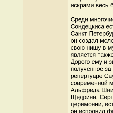
искрами весь б
Среди многочи
Сондецкиса ес
Санкт-Петербур
он создал мол
свою нишу в м
является такж
Дорого ему и з
полученное за
репертуаре Са
современной м
Альфреда Шнит
Щедрина, Серг
церемонии, вст
он исполнил ф