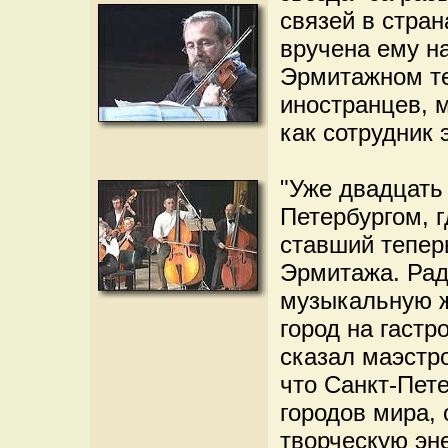
связей в стран
вручена ему н
Эрмитажном те
иностранцев, 
как сотрудник 
"Уже двадцать 
Петербургом, г
ставший тепер
Эрмитажа. Рад
музыкальную ж
город на гастр
сказал маэстро
что Санкт-Пете
городов мира,
творческую эн