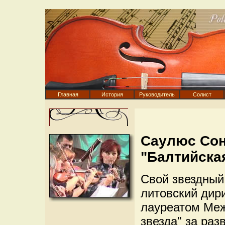
Главная
История
Руководитель
Солист
Саулюс Сон
"Балтийска
Свой звездный
литовский дир
лауреатом Меж
звезда" за раз