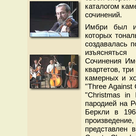
каталогом кам
сочинений.
Имбри был из
которых тонал
создавалась п
изъяснять
Сочинения Им
квартетов, тр
камерных и хо
"Three Against
"Christmas in
пародией на Р
Беркли в 196
произведение, 
представлен в