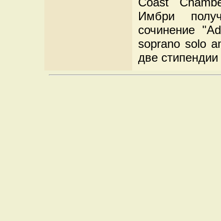
Coast Chamb
Имбри полу
сочинение "Ad
soprano solo a
две стипендии