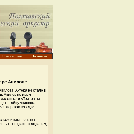
Пресса о нас
Партнеры
торе Авилове
Авилова. Актёра не стало в
й. Авилов не имел
 маленького «Театра на
дать тайну человека,
б авторском взгляде
льской как перчатка,
иоритет отдают скандалам,