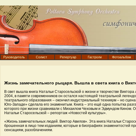
Руководитель
Солист
Репертуар
Гастроли
Фотоальбом
Жизнь замечательного рыцаря. Вышла в света книга о Вик
В свет вышла книга Натальи Старосельской о жизни и творчестве Виктора 
2004, в памяти современников он остался настоящей театральной легендо
театрального образования – окончил индустриальный техникум – но сцена
Юго-Западе» сделала его знаменитым. Книга – это ещё одна попытка разга
которого при жизни сравнивали с Михаилом Чеховым и Эдмундом Кином. О
Натальи Старосельской – репортаж «Новостей культуры».
«Жизнь замечательных людей. Виктор Авилов». Эта книга Натальи Старосе
брошенная в лицо тем изданиям, которые в биографиях знаменитостей пр
сенсациям, разоблачениям.