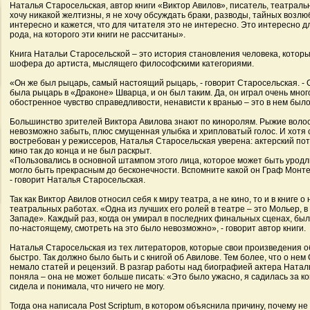
Наталья Старосельская, автор книги «Виктор Авилов», писатель, театральн
хочу никакой желтизны, я не хочу обсуждать браки, разводы, тайных возлю
интересно и кажется, что для читателя это не интересно. Это интересно 
рода, на которого эти книги не рассчитаны».
Книга Натальи Старосельской – это история становления человека, котор
шофера до артиста, мыслящего философскими категориями.
«Он же был рыцарь, самый настоящий рыцарь, - говорит Старосельская. -
была рыцарь в «Драконе» Шварца, и он был таким. Да, он играл очень много
обостренное чувство справедливости, ненависти к вранью – это в нем было
Большинство зрителей Виктора Авилова знают по киноролям. Рыжие волос
невозможно забыть, плюс смущенная улыбка и хрипловатый голос. И хотя 
востребован у режиссеров, Наталья Старосельская уверена: актерский по
кино так до конца и не был раскрыт.
«Пользовались в основной штампом этого лица, которое может быть уродл
могло быть прекрасным до бесконечности. Вспомните какой он Граф Монте-
- говорит Наталья Старосельская.
Так как Виктор Авилов относил себя к миру театра, а не кино, то и в книге о
театральных работах. «Одна из лучших его ролей в театре – это Мольер, в
Западе». Каждый раз, когда он умирал в последних финальных сценах, бы
по-настоящему, смотреть на это было невозможно», - говорит автор книги.
Наталья Старосельская из тех литераторов, которые свои произведения о
быстро. Так должно было быть и с книгой об Авилове. Тем более, что о не
немало статей и рецензий. В разгар работы над биографией актера Натал
поняла – она не может больше писать: «Это было ужасно, я садилась за ко
сидела и понимала, что ничего не могу.
Тогда она написала Post Scriptum, в котором объяснила причину, почему не