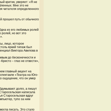
ый критик, уверяет: «Я не
бленных. Мне это не
для читателя определенного
ый прошел путь от обычного
 Одна из его любимых ролей
 ролей, но вот это
».
ы, лицо, которое
столь яркий типаж был
тенциал Виктора Авилова в
ивым до бесконечности и
Кристо – глаз не отвести»,
 нем главный акцент на
 спектакле «Театра на Юго-
ло ощущение, что он умер
бдумывают долго, а пишут
м Старосельская написала
ья Старосельская вдруг
мпьютер, тупо за ним
 могла писать. Это стало