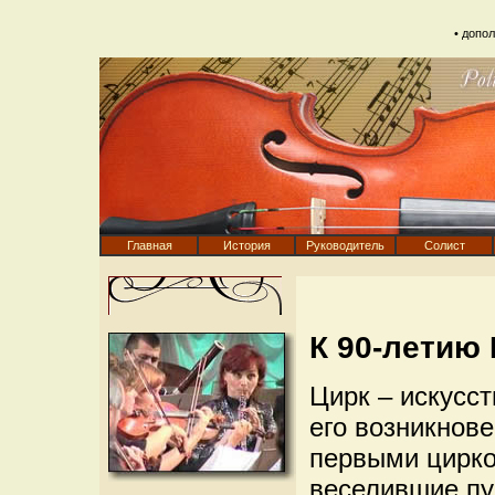
•
допол
Главная
История
Руководитель
Солист
К 90-летию
Цирк – искусс
его возникнове
первыми цирко
веселившие пу