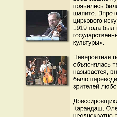
появились бала
шапито. Впроче
циркового иску
1919 года был 
государственн
культуры».
Невероятная п
объяснялась те
называется, в
было переводи
зрителей любог
Дрессировщики
Карандаш, Оле
неоднократно 