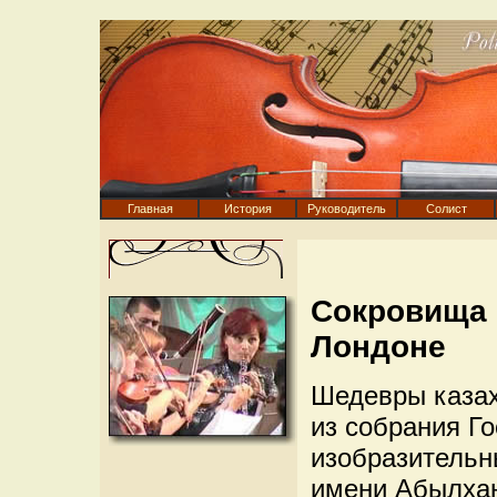
Главная
История
Руководитель
Солист
Сокровища 
Лондоне
Шедевры казахс
из собрания Г
изобразительн
имени Абылхан