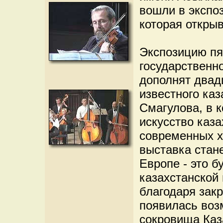
вошли в экспо
которая откры
Экспозицию пя
государственн
дополнят двад
известного ка
Смагулова, в 
искусство каз
современных х
выставка стан
Европе - это 
казахстанской
благодаря зак
появилась воз
сокровища Каз