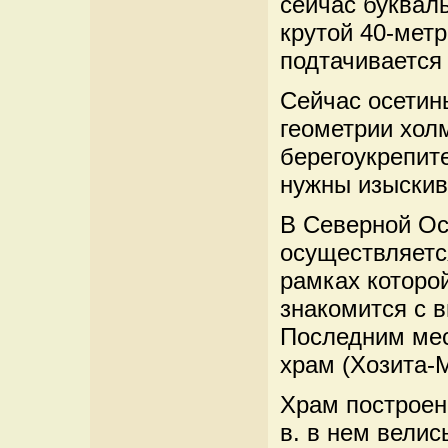
сейчас буквал
крутой 40-метр
подтачивается 
Сейчас осетин
геометрии хол
берегоукрепите
нужны изыскив
В Северной Ос
осуществляетс
рамках которо
знакомится с 
Последним мес
храм (Хозита-
Храм построен 
в. в нем велис