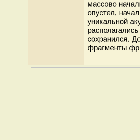
массово начал
опустел, нача
уникальной аку
располагались 
сохранился. Д
фрагменты фре