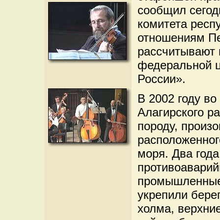
сообщил сегод
комитета респ
отношениям Пе
рассчитывают 
федеральной ц
России».
В 2002 году в
Алагирского р
породу, произ
расположенног
моря. Два года
противоаварий
промышленные
укрепили берег
холма, верхние