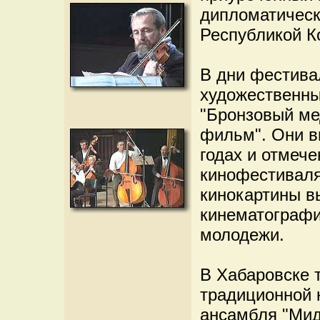
дипломатическ
Республикой К
В дни фестива
художественны
"Бронзовый ме
фильм". Они в
годах и отмеч
кинофестиваля
кинокартины в
кинематографии
молодежи.
В Хабаровске 
традиционной 
ансамбля "Мид