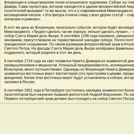
Флоренции и олицетворение гения итальянского художника. Сейчас на том
Давида. Сама скульптура, которая находится в здании флорентийской Акад
посетителей вызывает те же мысли, что и у современников Микеланджело. 
восхищением писали: «Эта фигура отняла славу у всех других статуй – со
греческих и римских».
В этот же день во Флоренции, произошло событие, которое будет восхища
Микеланджело. «Трудно сделать так же хорошо, нельзя сделать лучше», –
собор Санта Мария дель Фьоре. 8 сентября 1296 года горожане, священно
чиновники, присутствовали на торжественной закладке собора. Почти полт
грандиозное сооружение. По своим размерам флорентийский храм в Итали
Святого Петра. На фасаде Санта Мария дель Фьоре изображен фамильный
подданного, который родился в этот же день.
8 сентября 1724 года на свет появился Никита Демидов из знаменитой ди
промышленников и меценатов. Успешный предприниматель, коллекционер,
Вольтером, много путешествовал. Однажды из Флоренции Никита Демидов 
знаменитых восточных ворот баптистерия (это пристройка к церкви, пред
крещения). Копии этих восточных ворот будут установлены в соборе, котор
заложен в России.
8 сентября 1801 года в Петербурге состоялась закладка знаменитого Казан
Архитектором был назначен бывший крепостной Андрей Воронихин. По з
Первого петербургский храм должен был походить на собор Святого Петра