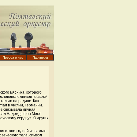
Пресса о нас
Партнеры
кого мясника, которого
 основоположников чешской
только на родине. Как
пал в Англии, Германии.
ов связывала личная
исал Надежде фон Мекк:
еческому сердцу». О других
рая станет одной из самых
веческого тела, символ