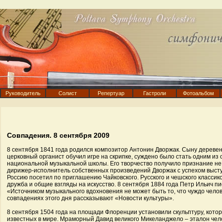
Руководитель
Солист
Репертуар
Гастроли
Фотоальбом
Совпадения. 8 сентября 2009
8 сентября 1841 года родился композитор Антонин Дворжак. Сыну деревенс
церковный органист обучил игре на скрипке, суждено было стать одним из
национальной музыкальной школы. Его творчество получило признание не 
дирижер-исполнитель собственных произведений Дворжак с успехом высту
Россию посетил по приглашению Чайковского. Русского и чешского классик
дружба и общие взгляды на искусство. 8 сентября 1884 года Петр Ильич п
«Источником музыкального вдохновения не может быть то, что чуждо челов
совпадениях этого дня рассказывают «Новости культуры».
8 сентября 1504 года на площади Флоренции установили скульптуру, кото
известных в мире. Мраморный Давид великого Микеланджело – эталон чело