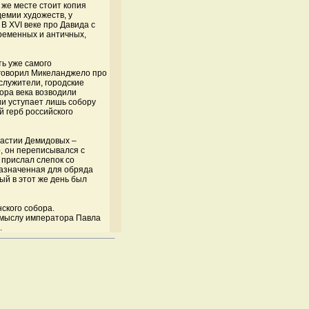
 же месте стоит копия
емии художеств, у
В XVI веке про Давида с
временных и античных,
ть уже самого
 говорил Микеланджело про
служители, городские
ора века возводили
и уступает лишь собору
 герб российского
настии Демидовых –
 он переписывался с
прислал слепок со
назначенная для обряда
ый в этот же день был
ского собора.
амыслу императора Павла
.