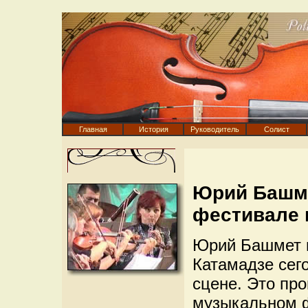
Главная
История
Руководитель
Солист
Юрий Башме
фестивале 
Юрий Башмет и
Катамадзе сег
сцене. Это пр
музыкальном ф