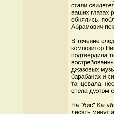
стали свидете
ваших глазах р
обнялись, побл
Абрамович пок
В течение сле
композитор Ни
подтвердила т
востребованны
джазовых музы
барабанах и си
танцевала, нес
спела дуэтом с
На "бис" Катаб
десять минут а