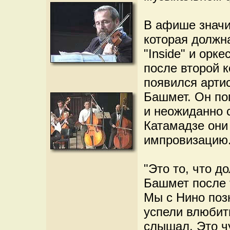
В афише значи
которая должн
"Inside" и орк
после второй 
появился арти
Башмет. Он по
и неожиданно 
Катамадзе они
импровизацию
"Это то, что д
Башмет после т
Мы с Нино поз
успели влюбить
слышал. Это чу