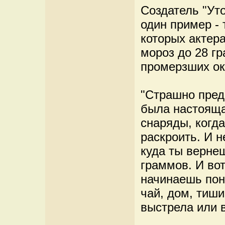
Создатель "Ут
один пример -
которых актер
мороз до 28 гр
промерзших ок
"Страшно предс
была настояща
снаряды, когд
раскроить. И н
куда ты вернеш
граммов. И вот
начинаешь пони
чай, дом, тиши
выстрела или в