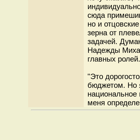
индивидуально
сюда примешив
но и отцовские
зерна от плеве
задачей. Думаю
Надежды Михал
главных ролей
"Это дорогост
бюджетом. Но 
национальное в
меня определе