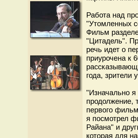
Работа над пр
"Утомленных с
Фильм разделе
"Цитадель". Пр
речь идет о пе
приурочена к 
рассказывающу
года, зрители 
"Изначально я
продолжение, т
первого фильм
я посмотрел ф
Райана" и друг
которая для н