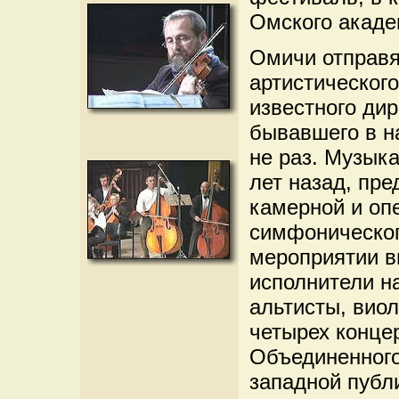
Омского акаде
Омичи отправя
артистическог
известного дир
бывавшего в н
не раз. Музык
лет назад, пре
камерной и оп
симфоническог
мероприятии в
исполнители на
альтисты, вио
четырех конце
Объединенного
западной публ