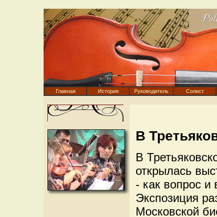
Главная
История
Руководитель
Солист
В Третьяков
В Третьяковск
открылась выс
- как вопрос и
Экспозиция ра
Московской би