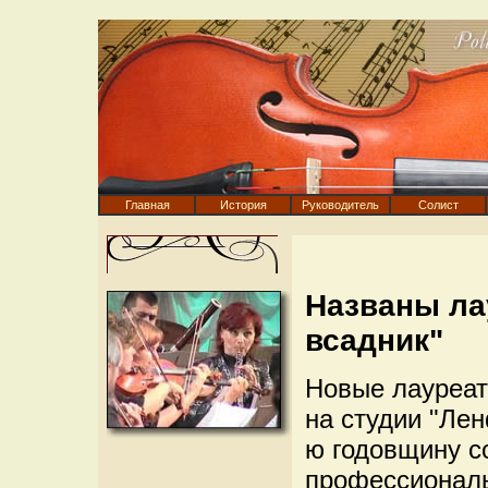
Главная
История
Руководитель
Солист
Названы ла
всадник"
Новые лауреат
на студии "Лен
ю годовщину с
профессионал