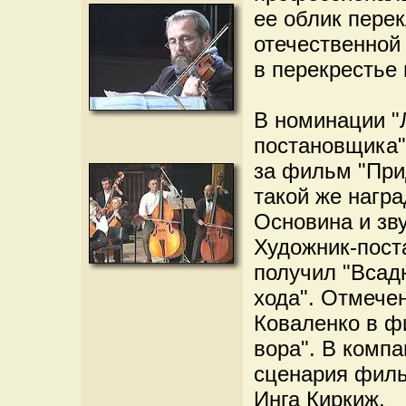
ее облик пере
отечественной
в перекрестье
В номинации "
постановщика"
за фильм "Прид
такой же нагр
Основина и зв
Художник-пост
получил "Всадн
хода". Отмече
Коваленко в ф
вора". В комп
сценария филь
Инга Киркиж.