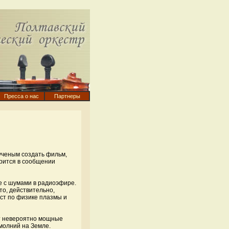
Пресса о нас
Партнеры
 ученым создать фильм,
орится в сообщении
е с шумами в радиоэфире.
то, действительно,
ист по физике плазмы и
ят невероятно мощные
молний на Земле.