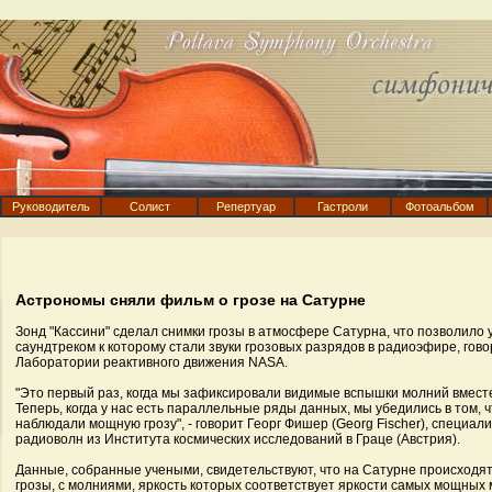
Руководитель
Солист
Репертуар
Гастроли
Фотоальбом
Астрономы сняли фильм о грозе на Сатурне
Зонд "Кассини" сделал снимки грозы в атмосфере Сатурна, что позволило
саундтреком к которому стали звуки грозовых разрядов в радиоэфире, гов
Лаборатории реактивного движения NASA.
"Это первый раз, когда мы зафиксировали видимые вспышки молний вмест
Теперь, когда у нас есть параллельные ряды данных, мы убедились в том, ч
наблюдали мощную грозу", - говорит Георг Фишер (Georg Fischer), специал
радиоволн из Института космических исследований в Граце (Австрия).
Данные, собранные учеными, свидетельствуют, что на Сатурне происход
грозы, с молниями, яркость которых соответствует яркости самых мощных 