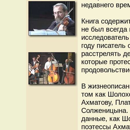
недавнего вре
Книга содержи
не был всегда
исследователь
году писатель
расстрелять д
которые проте
продовольстви
В жизнеописан
том как Шолох
Ахматову, Плат
Солженицына. 
данные, как Ш
поэтессы Ахма